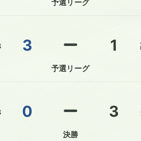
予選リーグ
3
1
8
予選リーグ
0
3
8
決勝