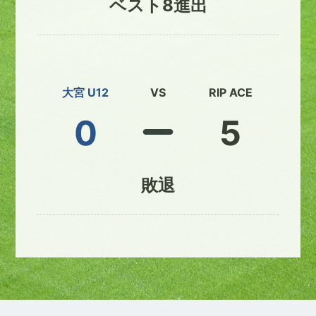
ベスト8進出
大宮 U12
VS
RIP ACE
0
5
敗退