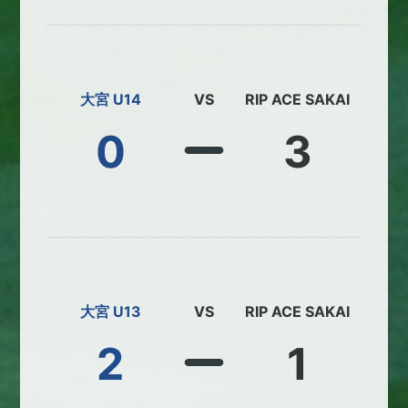
大宮 U14
VS
RIP ACE SAKAI
0
3
大宮 U13
VS
RIP ACE SAKAI
2
1