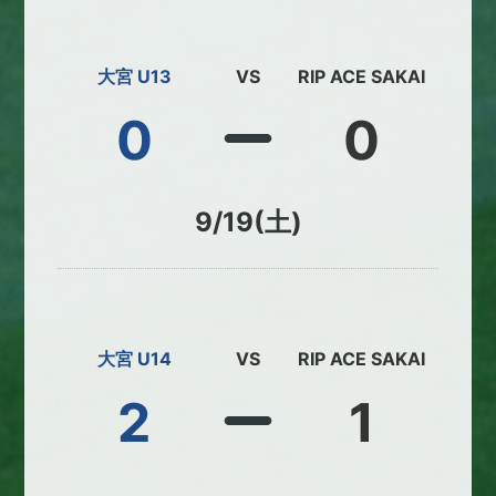
大宮 U13
VS
RIP ACE SAKAI
0
0
9/19(土)
大宮 U14
VS
RIP ACE SAKAI
2
1