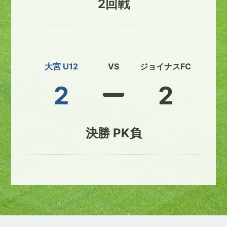
2回戦
大宮 U12
VS
ジョイナスFC
2
2
決勝 PK負