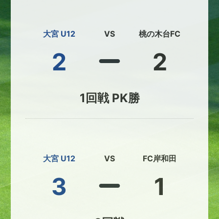
大宮 U12
VS
桃の木台FC
2
2
1回戦 PK勝
大宮 U12
VS
FC岸和田
3
1